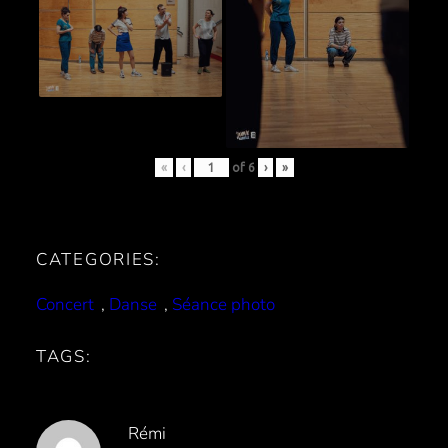
«
‹
of
6
›
»
CATEGORIES:
Concert
, 
Danse
, 
Séance photo
TAGS:
Rémi