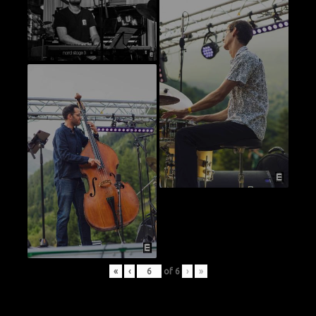
«
‹
of
6
›
»