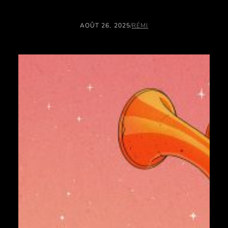
AOÛT 26, 2025
/
RÉMI