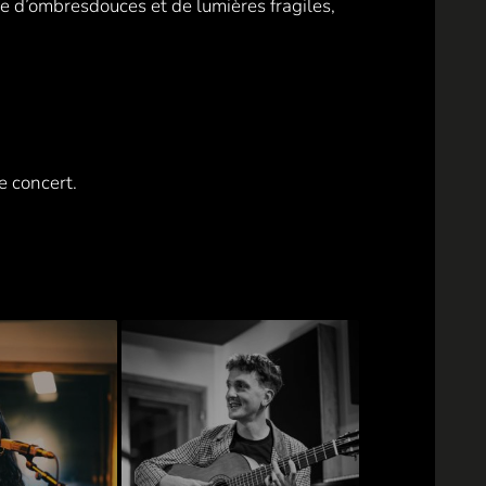
de d’ombresdouces et de lumières fragiles,
le concert.